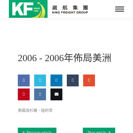
2006 -
2006年佈局美洲
Share
Share
Share
Share
Share
on
on
on
on
on
Pin
Share
Email
美國洛杉磯、紐約等
Facebook
Twitter
LinkedIn
Tumblr
Google
this
on VK
this
Plus
Previous article
Next article